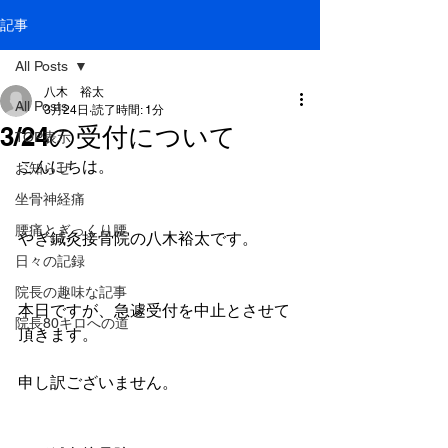
記事
All Posts
八木 裕太
All Posts
3月24日
読了時間: 1分
3/24の受付について
TOP表示
こんにちは。
お知らせ
坐骨神経痛
腰痛とぎっくり腰
やぎ鍼灸接骨院の八木裕太です。
日々の記録
院長の趣味な記事
本日ですが、急遽受付を中止とさせて
院長80キロへの道
頂きます。
申し訳ございません。