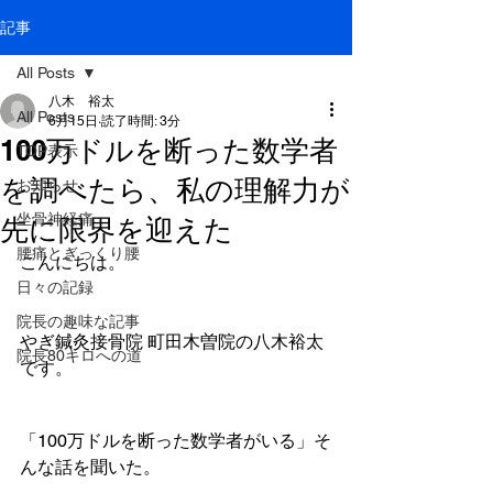
記事
All Posts
八木 裕太
All Posts
6月15日
読了時間: 3分
100万ドルを断った数学者
TOP表示
を調べたら、私の理解力が
お知らせ
坐骨神経痛
先に限界を迎えた
腰痛とぎっくり腰
こんにちは。
日々の記録
院長の趣味な記事
やぎ鍼灸接骨院 町田木曽院の八木裕太
院長80キロへの道
です。
「100万ドルを断った数学者がいる」そ
んな話を聞いた。