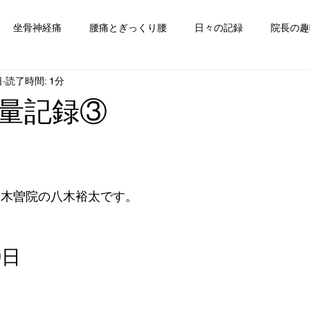
坐骨神経痛
腰痛とぎっくり腰
日々の記録
院長の趣
日
読了時間: 1分
量記録③
田木曽院の八木裕太です。
0日