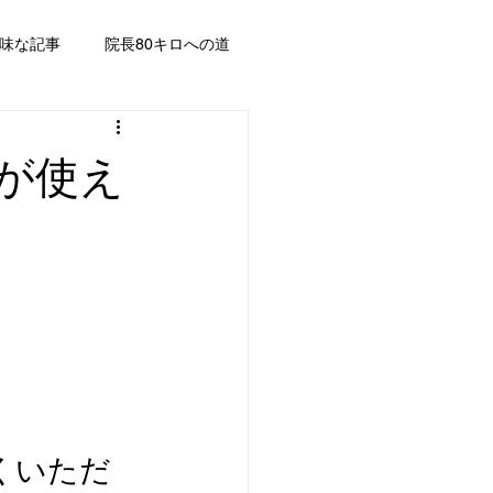
味な記事
院長80キロへの道
が使え
くいただ