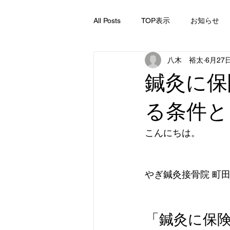
All Posts
TOP表示
お知らせ
八木 裕太
6月27
鍼灸に保
る条件と
こんにちは。
やぎ鍼灸接骨院 町
「鍼灸に保