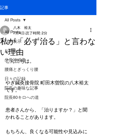
記事
All Posts
八木 裕太
All Posts
7月4日
読了時間: 2分
私が「必ず治る」と言わな
TOP表示
い理由
お知らせ
坐骨神経痛
こんにちは。
腰痛とぎっくり腰
日々の記録
やぎ鍼灸接骨院 町田木曽院の八木裕太
院長の趣味な記事
です。
院長80キロへの道
患者さんから、「治りますか？」と聞
かれることがあります。
もちろん、良くなる可能性や見込みに