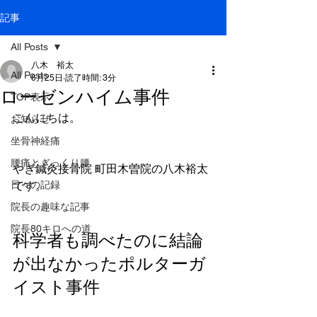
記事
All Posts
八木 裕太
All Posts
6月25日
読了時間: 3分
ローゼンハイム事件
TOP表示
こんにちは。
お知らせ
坐骨神経痛
腰痛とぎっくり腰
やぎ鍼灸接骨院 町田木曽院の八木裕太
日々の記録
です。
院長の趣味な記事
院長80キロへの道
科学者も調べたのに結論
が出なかったポルターガ
イスト事件