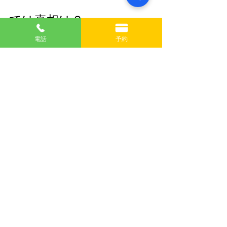
では真相は？
電話
予約
面白いのはここです。
もし超常現象なら、現代科学では説明
できない力が存在したことになりま
す。
しかし、もし全てがいたずらだったと
しても、19歳の女性が、法律事務所、
技術者、電話会社、物理学者を巻き込
みながら数か月もの間騒動を成立させ
たことになります。
どちらにしても簡単ではありません。