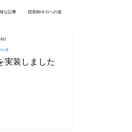
味な記事
院長80キロへの道
月8日
知らせ
Iを実装しました