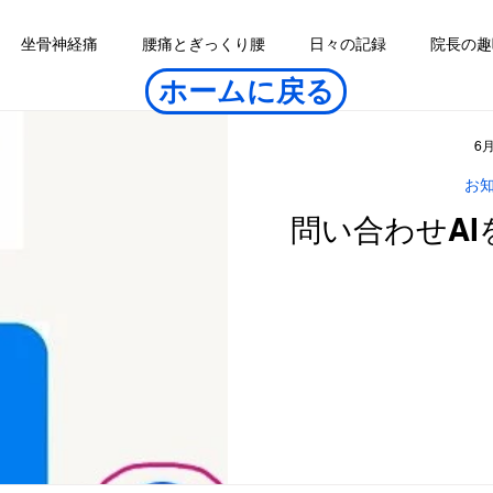
坐骨神経痛
腰痛とぎっくり腰
日々の記録
院長の趣
ホームに戻る
6
お
問い合わせA